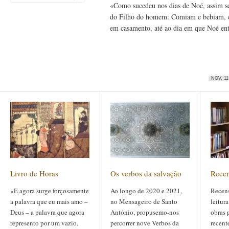
«Como sucedeu nos dias de Noé, assim s
do Filho do homem: Comiam e bebiam, 
em casamento, até ao dia em que Noé ent
NOV, 11
Livro de Horas
Os verbos da salvação
Rece
«E agora surge forçosamente
Ao longo de 2020 e 2021,
Recens
a palavra que eu mais amo –
no Mensageiro de Santo
leitur
Deus – a palavra que agora
António, propusemo-nos
obras 
represento por um vazio.
percorrer nove Verbos da
recent