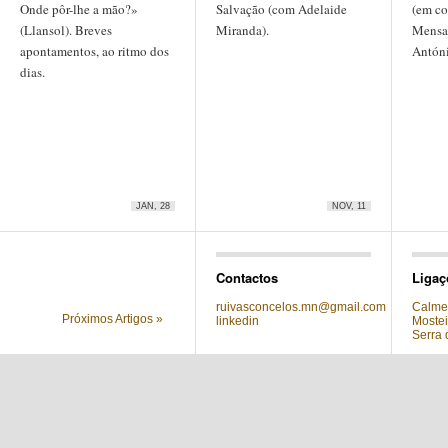
Onde pôr-lhe a mão?»
Salvação (com Adelaide
(em co
(Llansol). Breves
Miranda).
Mensag
apontamentos, ao ritmo dos
Antóni
dias.
JAN, 28
NOV, 11
Contactos
Ligaç
ruivasconcelos.mn@gmail.com
Calmei
Próximos Artigos »
linkedin
Mostei
Serra 