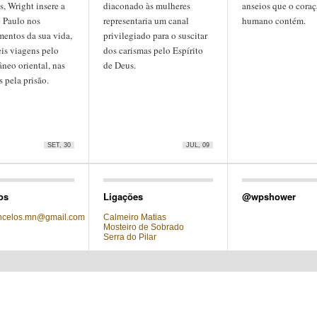
, Wright insere a
diaconado às mulheres
anseios que o cora
e Paulo nos
representaria um canal
humano contém.
mentos da sua vida,
privilegiado para o suscitar
eis viagens pelo
dos carismas pelo Espírito
neo oriental, nas
de Deus.
 pela prisão.
SET, 30
JUL, 09
os
Ligações
@wpshower
oncelos.mn@gmail.com
Calmeiro Matias
Mosteiro de Sobrado
Serra do Pilar