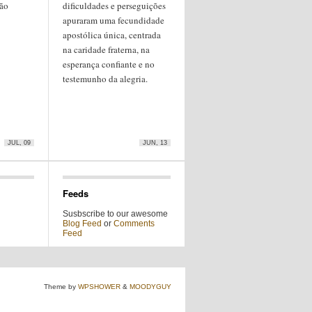
ção
dificuldades e perseguições
apuraram uma fecundidade
apostólica única, centrada
na caridade fraterna, na
esperança confiante e no
testemunho da alegria.
JUL, 09
JUN, 13
Feeds
Susbscribe to our awesome
Blog Feed
or
Comments
Feed
Theme by
WPSHOWER
&
MOODYGUY