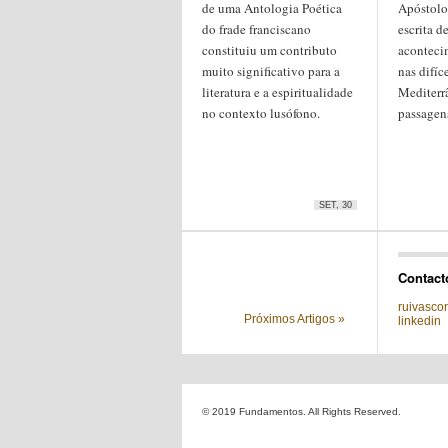
de uma Antologia Poética
Apóstolos
do frade franciscano
escrita d
constituiu um contributo
aconteci
muito significativo para a
nas difíc
literatura e a espiritualidade
Mediterrâ
no contexto lusófono.
passagens
SET, 30
Contact
ruivasc
Próximos Artigos »
linkedin
© 2019 Fundamentos. All Rights Reserved.