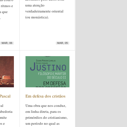
uma atenção
s ritmos e
verdadeiramente oriental
ia que
(ou monástica).
.
MAR, 06
MAR, 05
Pascal
Em defesa dos cristãos
cal
Uma obra que nos conduz,
abedoria
em linha direta, para os
rmite
primórdios do cristianismo,
os e
um período no qual as