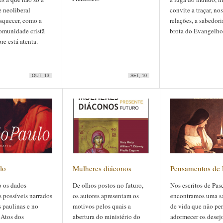
 neoliberal
convite a traçar, no
squecer, como a
relações, a sabedor
omunidade cristã
brota do Evangelho
e está atenta.
OUT, 13
SET, 10
lo
Mulheres diáconos
Pensamentos de 
 os dados
De olhos postos no futuro,
Nos escritos de Pas
s possíveis narrados
os autores apresentam os
encontramos uma s
s paulinas e no
motivos pelos quais a
de vida que não pe
 Atos dos
abertura do ministério do
adormecer os desej