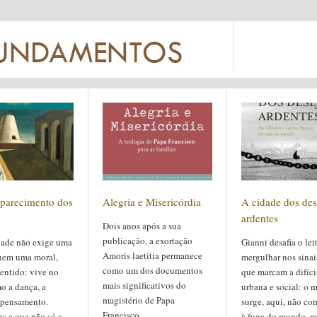
parecimento dos
Alegria e Misericórdia
A cidade dos des
ardentes
Dois anos após a sua
publicação, a exortação
dade não exige uma
Gianni desafia o lei
Amoris laetitia permanece
 nem uma moral,
mergulhar nos sinai
como um dos documentos
entido: vive no
que marcam a difíci
mais significativos do
o a dança, a
urbana e social: o 
magistério de Papa
 pensamento.
surge, aqui, não co
Francisco.
s a que não só a
à fuga do mundo, m