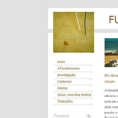
Início
A Fundamentos
Do desa
Investigação
rituais
Cadernos
Diários
A rituali
Jesus, uma Boa Notícia
eficácia,
nem um s
Traduções
dom, com
poesia, o
Realidade