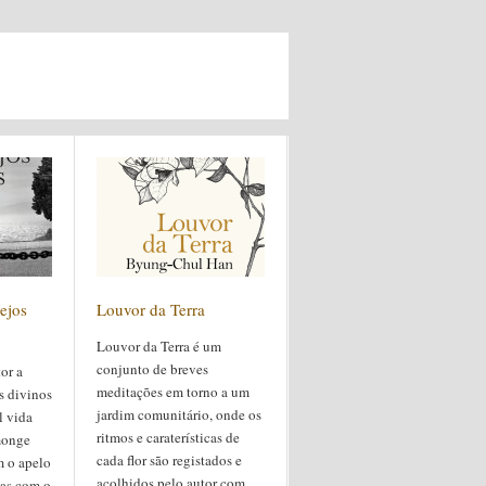
ejos
Louvor da Terra
Louvor da Terra é um
conjunto de breves
tor a
meditações em torno a um
s divinos
jardim comunitário, onde os
l vida
ritmos e caraterísticas de
monge
cada flor são registados e
m o apelo
acolhidos pelo autor com
as com o