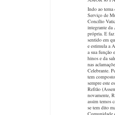
Indo ao tema q
Serviço de Mú
Concílio Vatic
integrante da
própria. E faz
sentido em que
e estimula a 
a sua função e
hinos e da sa
nas aclamaçõe
Celebrante. 
tem composto
sempre este e
Refrão (Assem
novamente, R
assim temos 
se tem dito 
Comunidade o 