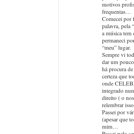
motivos profi
frequentas…
Comecei por f
palavra, pela 
a música tem 
permaneci por
“meu” lugar.
Sempre vi to
dar um pouco 
há procura de
certeza que t
onde CELEB
integrado num
direito ( o no
relembrar is
Passei por vá
(apesar que t
mim…
Passei pelo s