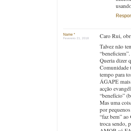
usand
Respo
Caro Rui, obr
Name *
Fevereiro 21, 2018
Talvez não te
“beneficiem”.
Queria dizer 
Comunidade t
tempo para 
ÁGAPE mais al
acção evangél
“benefício” (
Mas uma coisa
por pequenos
“faz bem” ao
troca sendo, 
AMOR só F