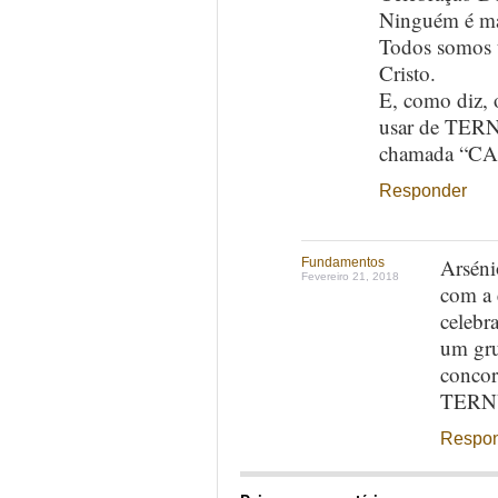
Ninguém é ma
Todos somos 
Cristo.
E, como diz, 
usar de TER
chamada “C
Responder
Arséni
Fundamentos
Fevereiro 21, 2018
com a 
celebr
um gru
concor
TERNU
Respo