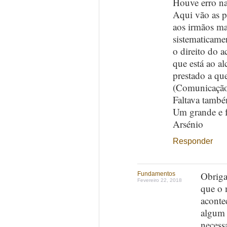
Houve erro na 
Aqui vão as pa
aos irmãos ma
sistematicame
o direito do a
que está ao 
prestado a qu
(Comunicação
Faltava també
Um grande e fr
Arsénio
Responder
Obriga
Fundamentos
Fevereiro 22, 2018
que o 
aconte
algum 
necess