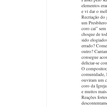
elementos era
e vi dar o m
Recriação do 
um Presbítero
coro cai” sem 
choque de tod
sido elogiado
errado? Começ
outro? Cantam
consegue aco
deliciar-se co
O compositor,
comunidade, F
ouviram um c
coro da Igrej
e muitos mais
Reações fortes
descontentame