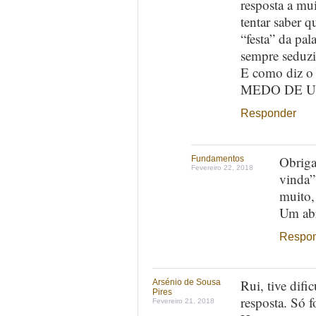
resposta a mu
tentar saber 
“festa” da pal
sempre seduz
E como diz o
MEDO DE U
Responder
Obriga
Fundamentos
Fevereiro 22, 2018
vinda”
muito
Um ab
Respo
Rui, tive difi
Arsénio de Sousa
Pires
resposta. Só f
Fevereiro 21, 2018