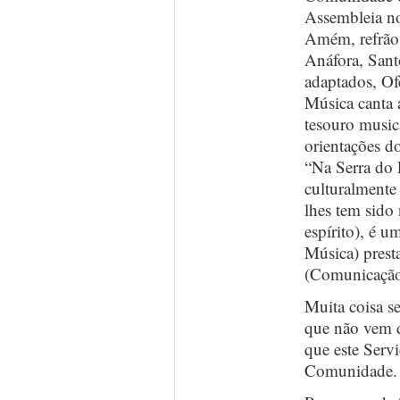
Assembleia no
Amém, refrão 
Anáfora, San
adaptados, Of
Música canta 
tesouro musica
orientações d
“Na Serra do P
culturalmente
lhes tem sido 
espírito), é 
Música) prest
(Comunicação
Muita coisa s
que não vem de
que este Serv
Comunidade.