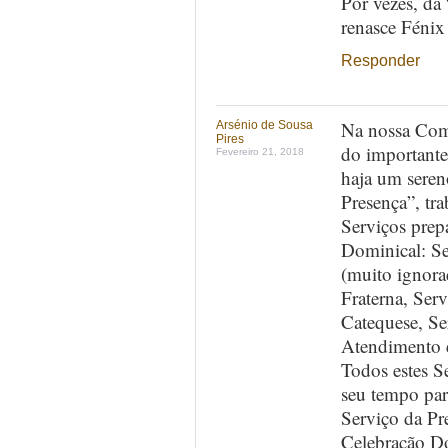
Por vezes, da
renasce Fénix
Responder
Na nossa Comu
Arsénio de Sousa
Pires
do importante
Fevereiro 21, 2018
haja um seren
Presença”, tr
Serviços prep
Dominical: Se
(muito ignorad
Fraterna, Ser
Catequese, S
Atendimento 
Todos estes S
seu tempo par
Serviço da Pr
Celebração Do