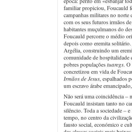
época: perito em «esbanjar to
familiar propiciou, Foucauld fe
campanhas militares no norte 
com os seus futuros irmãos de 
habitantes muçulmanos do dese
Foucauld percorre o médio ori
depois como eremita solitário
Argélia, construindo um eremi
comunidade de hospitalidade e
pobres populações
tuaregs
. O
concretizou em vida de Fouca
Irmãos de Jesus
, espalhados 
um escravo árabe emancipado,
Não será uma coincidência – 
Foucauld insistam tanto no c
silêncio. Toda a sociedade – e
tempo, no centro da civilizaçã
fausto social, económico e cul
das classes sociais mais baixa