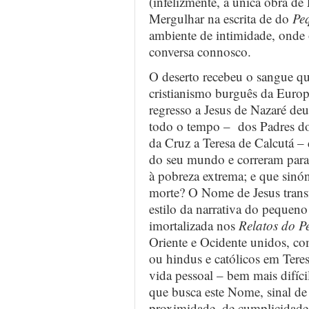
(infelizmente, a única obra de
Mergulhar na escrita de do
Pe
ambiente de intimidade, onde 
conversa connosco.
O deserto recebeu o sangue q
cristianismo burguês da Europ
regresso a Jesus de Nazaré deu-
todo o tempo – dos Padres do 
da Cruz a Teresa de Calcutá – 
do seu mundo e correram para 
à pobreza extrema; e que sinó
morte? O Nome de Jesus transf
estilo da narrativa do pequen
imortalizada nos
Relatos do P
Oriente e Ocidente unidos, c
ou hindus e católicos em Tere
vida pessoal – bem mais difícil
que busca este Nome, sinal de 
proximidade, de cumplicidade,