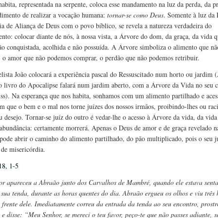
habita, representada na serpente, coloca esse mandamento na luz da perda, da p
imento de realizar a vocação humana:
tornar-se como Deus
. Somente à luz da 
ria de Aliança de Deus com o povo bíblico, se revela a natureza verdadeira do
to: colocar diante de nós, à nossa vista, a Árvore do dom, da graça, da vida q
ão conquistada, acolhida e não possuída. A Árvore simboliza o alimento que nã
, o amor que não podemos comprar, o perdão que não podemos retribuir.
lista João colocará a experiência pascal do Ressuscitado num horto ou jardim (
 o livro do Apocalipse falará num jardim aberto, com a Árvore da Vida no seu 
ss). Na esperança que nos habita, sonhamos com um alimento partilhado e acess
em que o bem e o mal nos torne juízes dos nossos irmãos, proibindo-lhes ou ra
u desejo. Tornar-se juíz do outro é vedar-lhe o acesso à Árvore da vida, da vida 
abundância: certamente morrerá. Apenas o Deus de amor e de graça revelado n
 pode abrir o caminho do alimento partilhado, do pão multiplicado, pois o seu j
 de misericórdia.
18, 1-5
r apareceu a Abraão junto dos Carvalhos de Mambré, quando ele estava sent
 sua tenda, durante as horas quentes do dia. Abraão ergueu os olhos e viu três
 frente dele. Imediatamente correu da entrada da tenda ao seu encontro, prostr
a e disse: “Meu Senhor, se mereci o teu favor, peço-te que não passes adiante, 