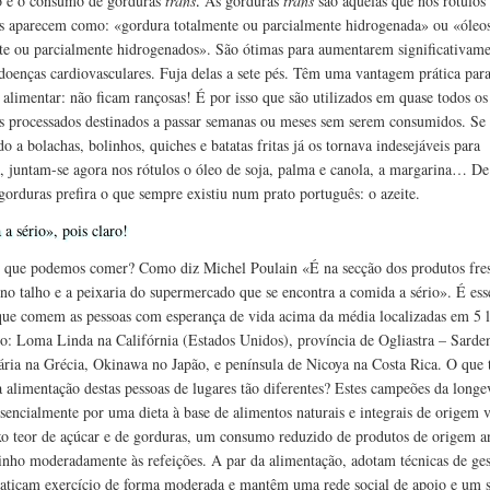
o e o consumo de gorduras
trans
.
As gorduras
trans
são aquelas que nos rótulos
s aparecem como: «gordura totalmente ou parcialmente hidrogenada» ou «óleo
te ou parcialmente hidrogenados». São ótimas para aumentarem significativame
 doenças cardiovasculares. Fuja delas a sete pés. Têm uma vantagem prática para
a alimentar: não ficam rançosas! É por isso que são utilizados em quase todos os
s processados destinados a passar semanas ou meses sem serem consumidos. Se 
o a bolachas, bolinhos, quiches e batatas fritas já os tornava indesejáveis para
 juntam-se agora nos rótulos o óleo de soja, palma e canola, a margarina… De
 gorduras prefira o que sempre existiu num prato português: o azeite.
a sério», pois claro!
o que podemos comer? Como diz Michel Poulain «É na secção dos produtos fres
, no talho e a peixaria do supermercado que se encontra a comida a sério». É ess
ue comem as pessoas com esperança de vida acima da média localizadas em 5 l
: Loma Linda na Califórnia (Estados Unidos), província de Ogliastra – Sarde
Icária na Grécia, Okinawa no Japão, e península de Nicoya na Costa Rica. O que
alimentação destas pessoas de lugares tão diferentes? Estes campeões da longe
sencialmente por uma dieta à base de alimentos naturais e integrais de origem v
o teor de açúcar e de gorduras, um consumo reduzido de produtos de origem a
nho moderadamente às refeições.
A par da alimentação, adotam técnicas de ge
praticam exercício de forma moderada e mantêm uma rede social de apoio e um 