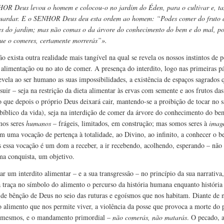
R Deus levou o homem e colocou-o no jardim do Éden, para o cultivar e, t
uardar. E o SENHOR Deus deu esta ordem ao homem: “Podes comer do fruto 
es do jardim; mas não comas o da árvore do conhecimento do bem e do mal, po
ue o comeres, certamente morrerás”».
o exista outra realidade mais tangível na qual se revela os nossos instintos de p
alimentação ou no ato de comer. A presença do interdito, logo nas primeiras p
revela ao ser humano as suas impossibilidades, a existência de espaços sagrados 
suir – seja na restrição da dieta alimentar às ervas com semente e aos frutos das
ão que depois o próprio Deus deixará cair, mantendo-se a proibição de tocar no 
bíblico da vida), seja na interdição de comer da árvore do conhecimento do be
mos seres
humanos
– frágeis, limitados, em construção; mas somos seres à
imag
om uma vocação de pertença à totalidade, ao Divino, ao infinito, a conhecer o b
 essa vocação é um dom a receber, a ir recebendo, acolhendo, esperando – nã
ma conquista, um objetivo.
ar um interdito alimentar – e a sua transgressão – no princípio da sua narrativa,
a traça no símbolo do alimento o percurso da história humana enquanto história
 de bênção de Deus no seio das ruturas e egoísmos que nos habitam. Diante de 
 o alimento que nos permite viver, a violência da posse que provoca a morte do
 mesmos, e o mandamento primordial –
não comerás, não matarás
. O pecado, a