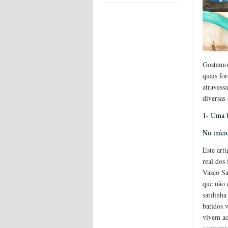
Gostamos
quais fo
atravess
diversas
1- Uma b
No iníci
Este art
real dos
Vasco Sa
que não 
sardinha
batidos 
vivem ac