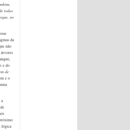
ambém,
de todas
rque, no
osse
áginas da
que não
 árvores
sangue,
m e do
em de
em e o
o uma
 a
 de
nós
 próximo
 lógica