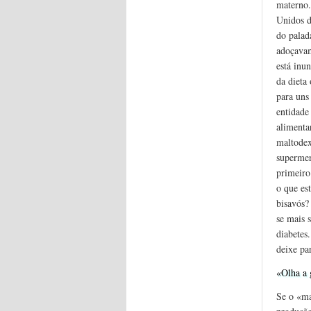
materno.
Unidos d
do palad
adoçavam
está inu
da dieta
para uns
entidade
alimentar
maltodex
supermer
primeiro
o que es
bisavós?
se mais 
diabetes
deixe par
«Olha a 
Se o «ma