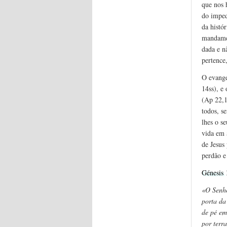
que nos 
do imped
da histó
mandamen
dada e n
pertence
O evange
14ss), e
(Ap 22,1
todos, s
lhes o se
vida em 
de Jesus
perdão e
Génesis 
«O Senho
porta da
de pé em
por terr