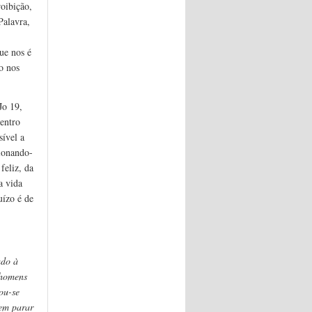
roibição,
Palavra,
ue nos é
o nos
Jo 19,
centro
ível a
cionando-
feliz, da
a vida
uízo é de
ado à
 homens
ou-se
sem parar