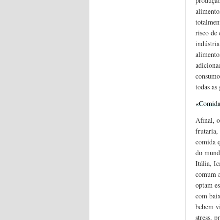
produçã
alimento
totalmen
risco de
indústri
alimento
adicionad
consumo,
todas as
«Comida 
Afinal, 
frutaria
comida q
do mundo
Itália, 
comum a 
optam es
com baix
bebem vi
stress, 