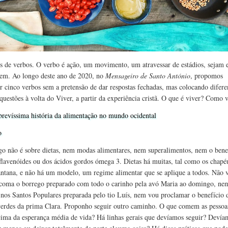
 de verbos. O verbo é ação, um movimento, um atravessar de estádios, sejam e
rem. Ao longo deste ano de 2020, no
Mensageiro de Santo António
, propomos
ar cinco verbos sem a pretensão de dar respostas fechadas, mas colocando difere
 questões à volta do Viver, a partir da experiência cristã. O que é viver? Como 
revíssima história da alimentação no mundo ocidental
o
igo não é sobre dietas, nem modas alimentares, nem superalimentos, nem o bene
 flavenóides ou dos ácidos gordos ómega 3. Dietas há muitas, tal como os chapé
ntana, e não há um modelo, um regime alimentar que se aplique a todos. Não 
coma o borrego preparado com todo o carinho pela avó Maria ao domingo, ne
 nos Santos Populares preparada pelo tio Luís, nem vou proclamar o benefício 
verdes da prima Clara. Proponho seguir outro caminho. O que comem as pessoa
ima da esperança média de vida? Há linhas gerais que devíamos seguir? Devía