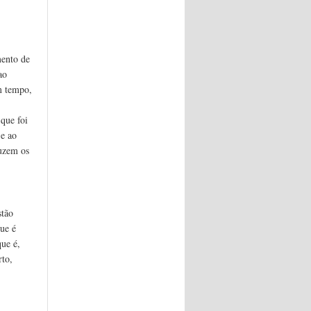
mento de
ao
m tempo,
que foi
 e ao
duzem os
stão
ue é
que é,
rto,