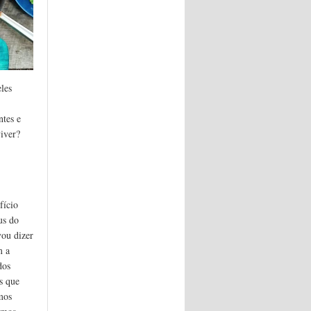
les
ntes e
viver?
fício
us do
vou dizer
m a
dos
s que
mos