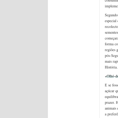
consumir
implemen
Segundo 
especial
recolecto
sementes
começara
forma co
regiões 
pós-Segu
mais rap
História.
«Olhó-do
E se fos
açúcar q
equilibr
prazer. 
animais 
a prefer