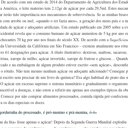
 De acordo com um estudo de 2014 do Departamento de Agricultura dos Estad
a América, o leite materno tem 2,12gr de açúcar por cada 29,5ml. Estes meca
ar terão tido importância nos mecanismos de sobrevivência. Se as minhas bisav
 com arrobe ou mel, «quando o rei fazia anos», a geração dos meus pais e a 
ndada de açúcar e adoçantes artificiais. Um estudo publicado em 2005 sobre a e
 ocidental revela que o consumo humano de açúcar aumentou de 5 kg por ano 
 chocantes 70 kg por ano nos finais do século XX. De acordo com a
SugarScien
 da Universidade da Califórnia em São Francisco – existem atualmente nos rótu
es 61 designações para açúcar. A título ilustrativo: dextrose, maltose, sacarose,
trina, xarope de milho, açúcar invertido, xarope de frutose e glucose… Quando
cado e na embalagem de algum produto estiver escrito «sem açúcar», desconfie
 o rótulo. Não tem mesmo nenhum açúcar ou adoçante adicionado? Consegue p
tá escrito sem precisar de um livro de química? Era algo habitual do prato das s
 O açúcar em excesso suprime o sistema imunitário e gradualmente o organismo
suscetível a doenças, e não estou a referir-me apenas aos exemplos típicos da ob
. Comece por não comprar alimentos processados, comida rápida pré-confecion
a os dias especiais os doces.
gordurinha do processado, é pró-menino e prá-menina, ó-ó»
u da fita» fosse apenas o açúcar! Depois da Segunda Guerra Mundial explodiu 