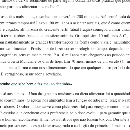
 menos ou deixar totalmente de parte alguma coisa? Há dicas práticas que pod
tar para nos alimentarmos melhor?
os dados mais atuais, o ser humano deverá ter 200 mil anos. Até nem é nada d
 em termos temporais! Levou 190 mil anos a assentar arraiais, que é como quem
r e caçador, ali na zona do crescente fértil (atual Iraque) começou a atirar umas
 à terra, a obter fruto e a domesticar animais. Ora aqui sim, 10 mil anos A.C.,
m paulatinamente as grandes transformações na forma como vivia e, naturalme
mo se alimentava. Precisamos de fazer correr o relógio do tempo, dependendo 
geográficas, sensivelmente entre 12 a 10 mil anos para chegarmos ao período en
nda Guerra Mundial e os dias de hoje. Em 70 anos, menos de um século (!),
idamente a forma como nos alimentamos, do que em qualquer outro período da
 É vertiginoso, assustador e revelador.
cinho que sabe bem e faz mal ao dentinho»
se só aos dentes… Uma das grandes mudanças na dieta alimentar foi a quantidad
ue consumimos. O açúcar nos alimentos tem a função de adoçante, realçar o sa
ar sabores. O sabor a doce serve como pista sensorial para energia e como fonte
Há estudos que concluem que a preferência pelo doce evoluiu para garantir que 
e o homem escolhessem alimentos nutritivos que não fossem tóxicos. Durante a 
ência por sabores doces pode ter assegurado a aceitação do primeiro alimento – o