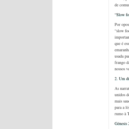
de comun
“Slow f
Por opos
“slow f
importan
que é es
emaranha
usada pa
frango d
nossos v
2. Um dí
As narra
unidos d
mais sau
para a l
rumo à T
Génesis 