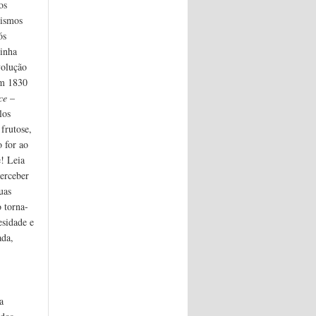
os
nismos
ós
minha
volução
em 1830
ce
–
los
 frutose,
 for ao
! Leia
erceber
uas
 torna-
esidade e
ada,
a