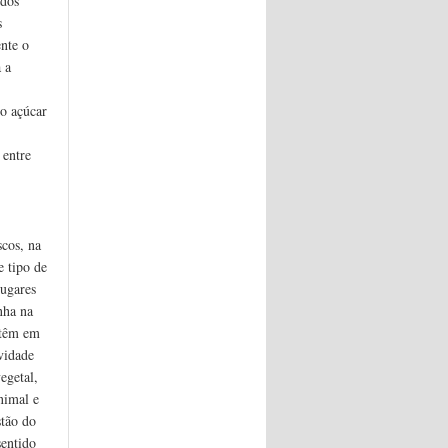
 dos
s
nte o
 a
o açúcar
 entre
cos, na
e tipo de
ugares
nha na
 têm em
vidade
egetal,
nimal e
stão do
sentido