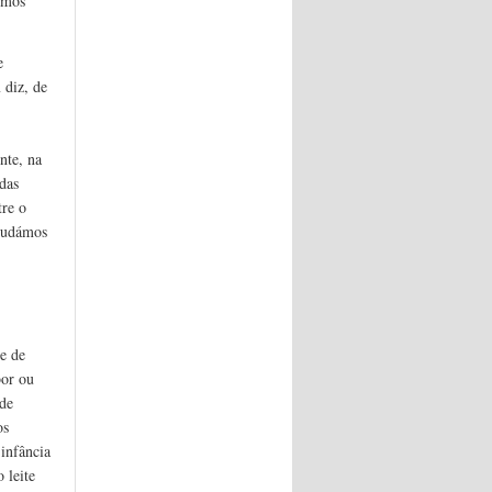
emos
e
 diz, de
nte, na
das
tre o
 mudámos
e de
bor ou
 de
os
infância
 leite