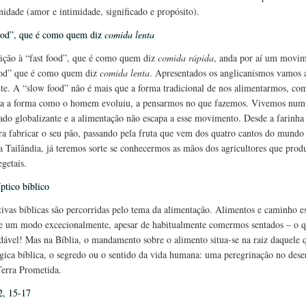
idade (amor e intimidade, significado e propósito).
ood”, que é como quem diz
comida lenta
ição à “fast food”, que é como quem diz
comida rápida
, anda por aí um movi
ood” que é como quem diz
comida lenta
. Apresentados os anglicanismos vamos 
te. A “slow food” não é mais que a forma tradicional de nos alimentarmos, co
sa a forma como o homem evoluiu, a pensarmos no que fazemos. Vivemos num
do globalizante e a alimentação não escapa a esse movimento. Desde a farinha 
ra fabricar o seu pão, passando pela fruta que vem dos quatro cantos do mundo
a Tailândia, já teremos sorte se conhecermos as mãos dos agricultores que pro
egetais.
ptico bíblico
tivas bíblicas são percorridas pelo tema da alimentação. Alimentos e caminho e
e um modo excecionalmente, apesar de habitualmente comermos sentados – o q
dável! Mas na Bíblia, o mandamento sobre o alimento situa-se na raiz daquele 
ógica bíblica, o segredo ou o sentido da vida humana: uma peregrinação no dese
erra Prometida.
2, 15-17