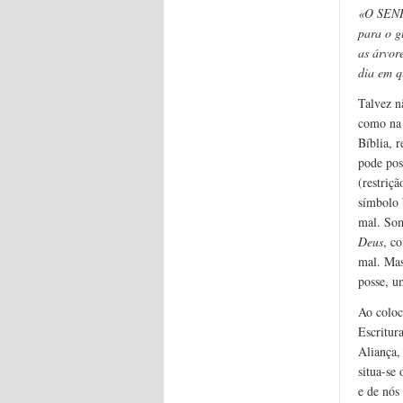
«O SENHO
para o g
as árvor
dia em q
Talvez nã
como na 
Bíblia, 
pode pos
(restriç
símbolo 
mal. So
Deus
, c
mal. Mas
posse, u
Ao coloc
Escritur
Aliança,
situa-se
e de nós