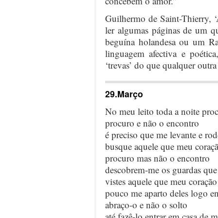
concebem o amor.”
Guilhermo de Saint-Thierry, 
ler algumas páginas de um qu
beguína holandesa ou um Ram
linguagem afectiva e poétic
‘trevas’ do que qualquer outra
29.Março
No meu leito toda a noite pr
procuro e não o encontro
é preciso que me levante e ro
busque aquele que meu coraç
procuro mas não o encontro
descobrem-me os guardas que 
vistes aquele que meu coraçã
pouco me aparto deles logo e
abraço-o e não o solto
até fazê-lo entrar em casa de