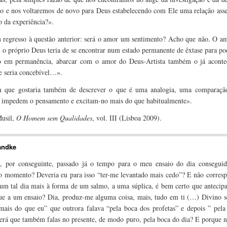
 e nos voltaremos de novo para Deus estabelecendo com Ele uma relação ass
 da experiência?».
(p. 74)
 regresso à questão anterior: será o amor um sentimento? Acho que não. O a
E o próprio Deus teria de se encontrar num estado permanente de êxtase para p
 em permanência, abarcar com o amor do Deus-Artista também o já aconte
e seria concebível…».
(p. 119)
m que gostaria também de descrever o que é uma analogia, uma comparaç
 impedem o pensamento e excitam-no mais do que habitualmente».
(p. 227)
Musil,
O Homem sem Qualidades
, vol. III (Lisboa 2009).
andke
, por conseguinte, passado já o tempo para o meu ensaio do dia conseguid
o momento? Deveria eu para isso “ter-me levantado mais cedo”? E não corresp
 um tal dia mais à forma de um salmo, a uma súplica, é bem certo que anteci
ue a um ensaio? Dia, produz-me alguma coisa, mais, tudo em ti (…) Divino se
mais do que eu” que outrora falava “pela boca dos profetas” e depois ” pela
será que também falas no presente, de modo puro, pela boca do dia? E porque 