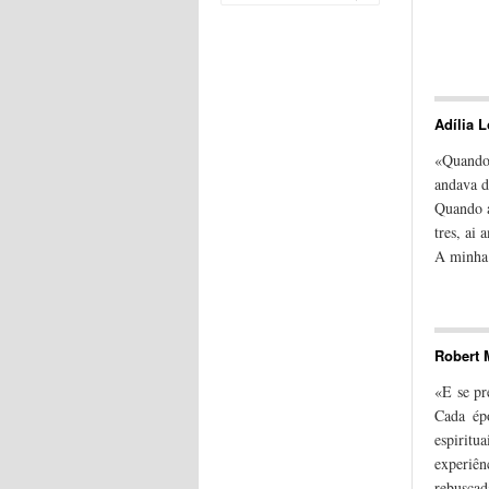
Adília 
«Quando 
andava de
Quando a
tres, ai 
A minha 
Pardais
,
Robert 
«E se pr
Cada ép
espirit
experiê
rebuscad