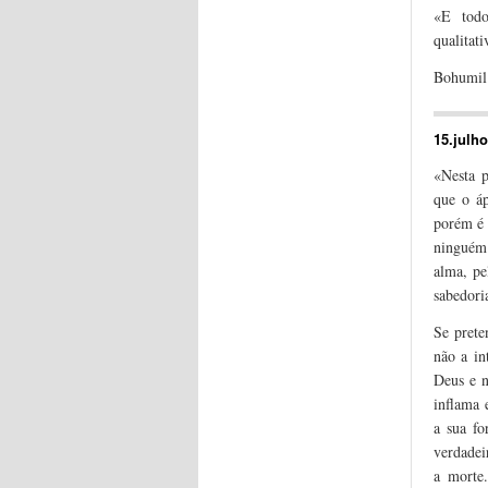
«E todo
qualitat
Bohumil
15.julho
«Nesta p
que o áp
porém é 
ninguém 
alma, pe
sabedori
Se prete
não a in
Deus e n
inflama 
a sua fo
verdadei
a morte