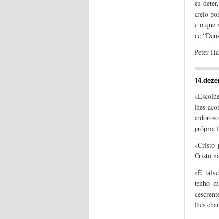
eu deter
creio po
e o que 
de “Deu
Peter H
14.dez
«Escolhe
lhes aco
ardoroso
própria 
«Cristo 
Cristo n
«É talv
tenho m
descrent
lhes ch