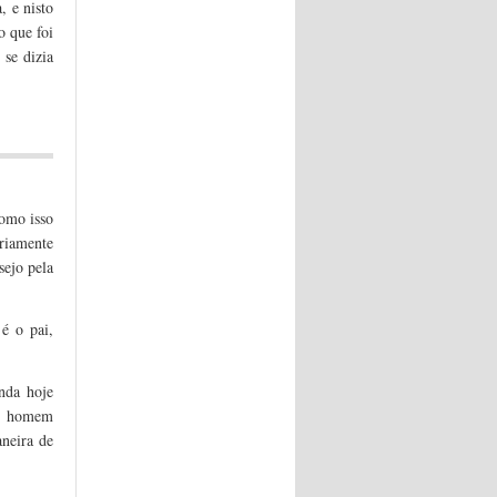
, e nisto
o que foi
 se dizia
como isso
ariamente
sejo pela
).
 é o pai,
nda hoje
um homem
neira de