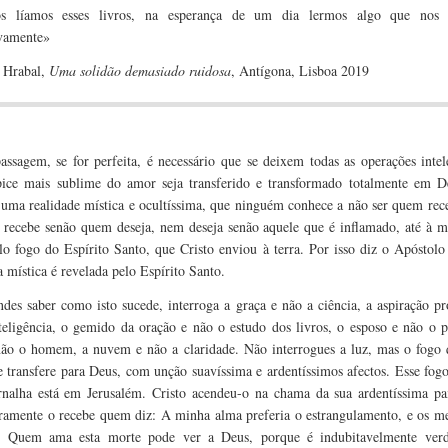
s líamos esses livros, na esperança de um dia lermos algo que nos
ivamente»
(p. 98).
 Hrabal,
Uma solidão demasiado ruidosa
, Antígona, Lisboa 2019
assagem, se for perfeita, é necessário que se deixem todas as operações intel
ice mais sublime do amor seja transferido e transformado totalmente em De
uma realidade mística e ocultíssima, que ninguém conhece a não ser quem rec
recebe senão quem deseja, nem deseja senão aquele que é inflamado, até à m
lo fogo do Espírito Santo, que Cristo enviou à terra. Por isso diz o Apóstolo
a mística é revelada pelo Espírito Santo.
ndes saber como isto sucede, interroga a graça e não a ciência, a aspiração p
teligência, o gemido da oração e não o estudo dos livros, o esposo e não o p
ão o homem, a nuvem e não a claridade. Não interrogues a luz, mas o fogo 
e transfere para Deus, com unção suavíssima e ardentíssimos afectos. Esse fog
rnalha está em Jerusalém. Cristo acendeu-o na chama da sua ardentíssima pa
ramente o recebe quem diz: A minha alma preferia o estrangulamento, e os me
. Quem ama esta morte pode ver a Deus, porque é indubitavelmente ver