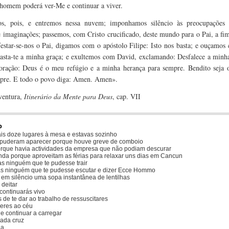
omem poderá ver-Me e continuar a viver.
s, pois, e entremos nessa nuvem; imponhamos silêncio às preocupações t
e imaginações; passemos, com Cristo crucificado, deste mundo para o Pai, a fi
estar-se-nos o Pai, digamos com o apóstolo Filipe: Isto nos basta; e ouçamo
asta-te a minha graça; e exultemos com David, exclamando: Desfalece a minha
ração: Deus é o meu refúgio e a minha herança para sempre. Bendito seja 
pre. E todo o povo diga: Amen. Amen».
ventura,
Itinerário da Mente para Deus
, cap. VII
o
is doze lugares à mesa e estavas sozinho
puderam aparecer porque houve greve de comboio
orque havia actividades da empresa que não podiam descurar
inda porque aproveitam as férias para relaxar uns dias em Cancun
as ninguém que te pudesse trair
as ninguém que te pudesse escutar e dizer Ecce Hommo
em silêncio uma sopa instantânea de lentilhas
 deitar
ontinuarás vivo
 de te dar ao trabalho de ressuscitares
eres ao céu
e continuar a carregar
sada cruz
na