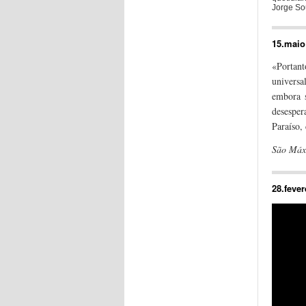
Jorge So
15.maio
«Portant
universa
embora s
desespe
Paraíso,
São Máx
28.fever