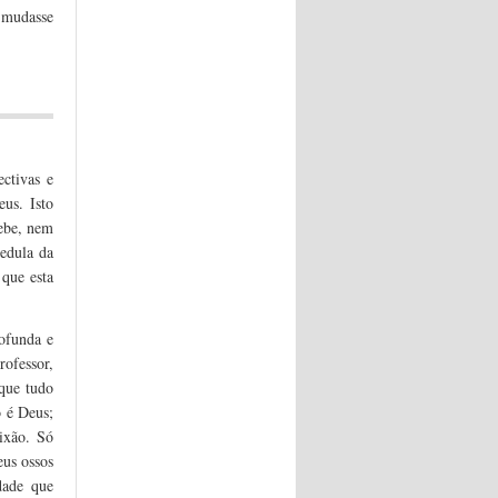
 mudasse
ectivas e
us. Isto
ebe, nem
edula da
 que esta
rofunda e
rofessor,
que tudo
o é Deus;
ixão. Só
us ossos
dade que