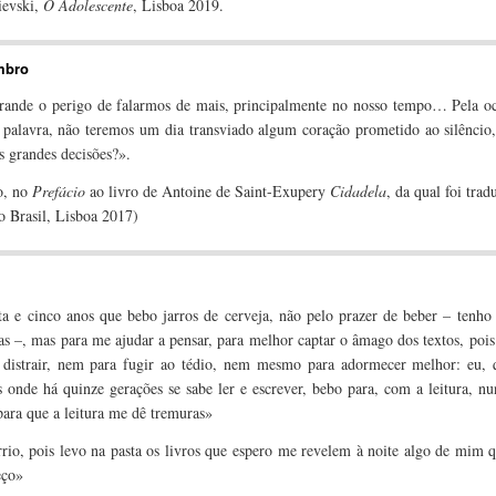
ievski,
O Adolescente
, Lisboa 2019.
mbro
rande o perigo de falarmos de mais, principalmente no nosso tempo… Pela oc
 palavra, não teremos um dia transviado algum coração prometido ao silêncio
 grandes decisões?».
o, no
Prefácio
ao livro de Antoine de Saint-Exupery
Cidadela
, da qual foi trad
o Brasil, Lisboa 2017)
(p. 7)
ta e cinco anos que bebo jarros de cerveja, não pelo prazer de beber – tenho
as –, mas para me ajudar a pensar, para melhor captar o âmago dos textos, pois
distrair, nem para fugir ao tédio, nem mesmo para adormecer melhor: eu, 
 onde há quinze gerações se sabe ler e escrever, bebo para, com a leitura, n
para que a leitura me dê tremuras»
(p. 10).
rio, pois levo na pasta os livros que espero me revelem à noite algo de mim 
eço»
(p. 15).