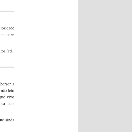
iosidade
, onde se
utor (ed.
 horror a
 não leio
que vivo
unca mais
que ainda