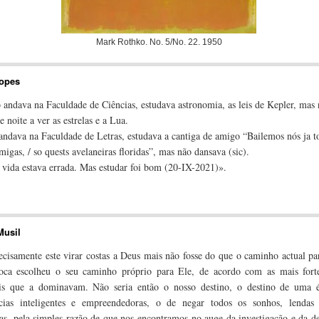
Mark Rothko. No. 5/No. 22. 1950
Lopes
andava na Faculdade de Ciências, estudava astronomia, as leis de Kepler, mas
 noite a ver as estrelas e a Lua.
ndava na Faculdade de Letras, estudava a cantiga de amigo “Bailemos nós ja t
amigas, / so quests avelaneiras floridas”, mas não dansava (sic).
vida estava errada. Mas estudar foi bom (20-IX-2021)».
 Lisboa 2022, p. 11.
Musil
ecisamente este virar costas a Deus mais não fosse do que o caminho actual p
oca escolheu o seu caminho próprio para Ele, de acordo com as mais forte
uais que a dominavam. Não seria então o nosso destino, o destino de uma 
ncias inteligentes e empreendedoras, o de negar todos os sonhos, lendas 
as, pela simples razão de que nos encontramos no auge da investigação e da d