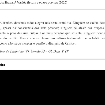
usa Braga,
A Matéria Escura e outros poemas
(2020)
o, irmãos, devemos todos alegrar-nos neste santo dia. Ninguém se exclua dest
l, apesar da consciência dos seus pecados; ninguém se afaste das orações
inta o peso das suas culpas. Por mais pecador que se sinta, ninguém deve n
rar do perdão. Temos a nosso favor um valioso testemunho: se o ladrão m
 como não há-de merecer o perdão o discípulo de Cristo».
imo de Turim (séc. V), Sermão 53 – OL Dom. V TP
eiro