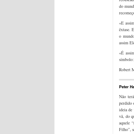
do mundo
recomeço
«E assim
êxtase. 
o mundo
assim El
«É assi
símbolo:
Robert 
Peter H
Não terá
perdido 
ideia de
vã, do q
aquele “
Filho”, 