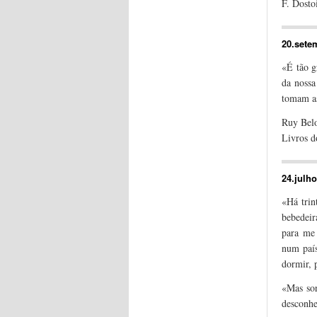
F. Dosto
20.sete
«É tão g
da nossa
tomam as
Ruy Bel
Livros d
24.julho
«Há trin
bebedeir
para me 
num país
dormir, 
«Mas sor
desconh