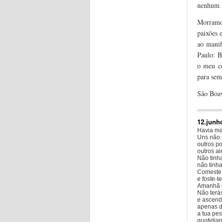
nenhum h
Morramo
paixões 
ao manif
Paulo: B
o meu co
para sem
São Boa
12.junh
Havia ma
Uns não 
outros p
outros a
Não tinh
não tinh
Comeste 
e foste-te
Amanhã c
Não terás
e ascend
apenas d
a tua pe
quotidia