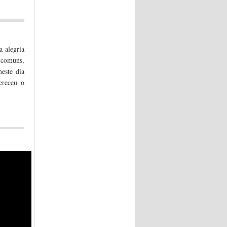
a alegria
 comuns,
este dia
ereceu o