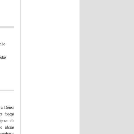
 não
odas
ara Deus?
s forças
época de
e ideias
escoberta