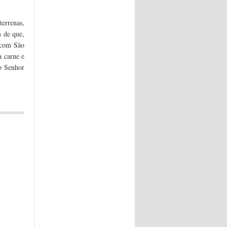
errenas,
m de que,
s com São
 carne e
o Senhor