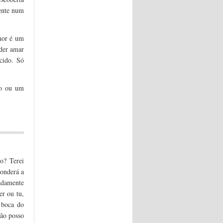
ente num
mor é um
oder amar
cido. Só
ão ou um
o? Terei
onderá a
padamente
r ou tu,
 boca do
não posso