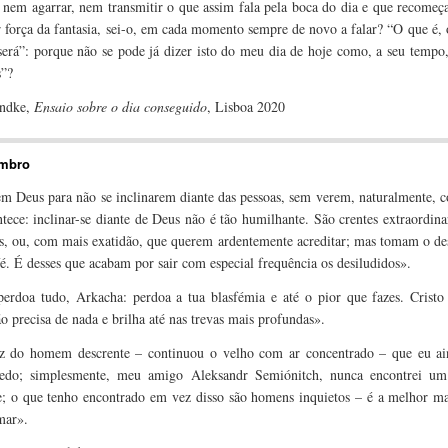
, nem agarrar, nem transmitir o que assim fala pela boca do dia e que recomeça
r força da fantasia, sei-o, em cada momento sempre de novo a falar? “O que é, 
será”: porque não se pode já dizer isto do meu dia de hoje como, a seu tempo,
s”?
andke,
Ensaio sobre o dia conseguido
, Lisboa 2020
, p. 41.
embro
m Deus para não se inclinarem diante das pessoas, sem verem, naturalmente, 
ntece: inclinar-se diante de Deus não é tão humilhante. São crentes extraordin
s, ou, com mais exatidão, que querem ardentemente acreditar; mas tomam o de
fé. É desses que acabam por sair com especial frequência os desiludidos».
(p. 64
perdoa tudo, Arkacha: perdoa a tua blasfémia e até o pior que fazes. Cristo
ão precisa de nada e brilha até nas trevas mais profundas».
(p. 266).
ez do homem descrente – continuou o velho com ar concentrado – que eu ai
edo; simplesmente, meu amigo Aleksandr Semiónitch, nunca encontrei 
e; o que tenho encontrado em vez disso são homens inquietos – é a melhor ma
amar».
(p. 375).