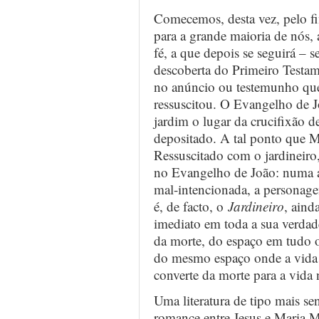
Comecemos, desta vez, pelo fi
para a grande maioria de nós, 
fé, a que depois se seguirá – s
descoberta do Primeiro Testam
no anúncio ou testemunho qu
ressuscitou. O Evangelho de J
jardim o lugar da crucifixão d
depositado. A tal ponto que M
Ressuscitado com o jardinei
no Evangelho de João: numa a
mal-intencionada, a personage
é, de facto, o
Jardineiro
, aind
imediato em toda a sua verdad
da morte, do espaço em tudo o
do mesmo espaço onde a vida 
converte da morte para a vida
Uma literatura de tipo mais se
romance entre Jesus e Maria 