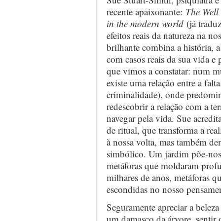
recente apaixonante:
The Well
in the modern world
(já tradu
efeitos reais da natureza na n
brilhante combina a história, a
com casos reais da sua vida e p
que vimos a constatar: num m
existe uma relação entre a fal
criminalidade), onde predomin
redescobrir a relação com a te
navegar pela vida. Sue acredit
de ritual, que transforma a rea
à nossa volta, mas também dent
simbólico. Um jardim põe-no
metáforas que moldaram prof
milhares de anos, metáforas q
escondidas no nosso pensame
Seguramente apreciar a belez
um damasco da árvore, sentir o