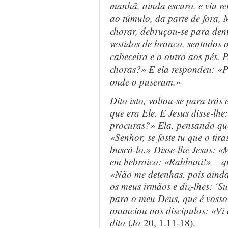
manhã, ainda escuro, e viu re
ao túmulo, da parte de fora, 
chorar, debruçou-se para den
vestidos de branco, sentados 
cabeceira e o outro aos pés.
choras?» E ela respondeu: «P
onde o puseram.»
Dito isto, voltou-se para trás
que era Ele. E Jesus disse-l
procuras?» Ela, pensando que
«Senhor, se foste tu que o tir
buscá-lo.» Disse-lhe Jesus: 
em hebraico: «Rabbuni!» – que
«Não me detenhas, pois ainda
os meus irmãos e diz-lhes: ‘S
para o meu Deus, que é vosso
anunciou aos discípulos: «Vi 
dito
(
Jo
20, 1.11-18).