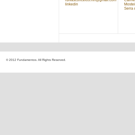
ruivasconcelos.mn@gmail.com
Calmei
linkedin
Mostei
Serra 
© 2012 Fundamentos. All Rights Reserved.